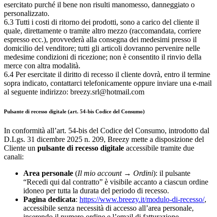
esercitato purché il bene non risulti manomesso, danneggiato o
personalizzato.
6.3 Tutti i costi di ritorno dei prodotti, sono a carico del cliente il
quale, direttamente o tramite altro mezzo (raccomandata, corriere
espresso ecc.), provvederà alla consegna dei medesimi presso il
domicilio del venditore; tutti gli articoli dovranno pervenire nelle
medesime condizioni di ricezione; non è consentito il rinvio della
merce con altra modalità.
6.4 Per esercitate il diritto di recesso il cliente dovrà, entro il termine
sopra indicato, contattarci telefonicamente oppure inviare una e-mail
al seguente indirizzo: breezy.srl@hotmail.com
Pulsante di recesso digitale (art. 54-bis Codice del Consumo)
In conformità all’art. 54-bis del Codice del Consumo, introdotto dal
D.Lgs. 31 dicembre 2025 n. 209, Breezy mette a disposizione del
Cliente un
pulsante di recesso digitale
accessibile tramite due
canali:
Area personale
(
Il mio account → Ordini
): il pulsante
“Recedi qui dal contratto” è visibile accanto a ciascun ordine
idoneo per tutta la durata del periodo di recesso.
Pagina dedicata
:
https://www.breezy.it/modulo-di-recesso/
,
accessibile senza necessità di accesso all’area personale,
inserendo il numero ordine e l’email di fatturazione.