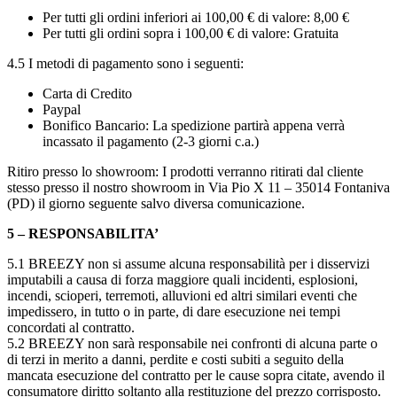
Per tutti gli ordini inferiori ai 100,00 € di valore: 8,00 €
Per tutti gli ordini sopra i 100,00 € di valore: Gratuita
4.5 I metodi di pagamento sono i seguenti:
Carta di Credito
Paypal
Bonifico Bancario: La spedizione partirà appena verrà
incassato il pagamento (2-3 giorni c.a.)
Ritiro presso lo showroom: I prodotti verranno ritirati dal cliente
stesso presso il nostro showroom in Via Pio X 11 – 35014 Fontaniva
(PD) il giorno seguente salvo diversa comunicazione.
5 – RESPONSABILITA’
5.1 BREEZY non si assume alcuna responsabilità per i disservizi
imputabili a causa di forza maggiore quali incidenti, esplosioni,
incendi, scioperi, terremoti, alluvioni ed altri similari eventi che
impedissero, in tutto o in parte, di dare esecuzione nei tempi
concordati al contratto.
5.2 BREEZY non sarà responsabile nei confronti di alcuna parte o
di terzi in merito a danni, perdite e costi subiti a seguito della
mancata esecuzione del contratto per le cause sopra citate, avendo il
consumatore diritto soltanto alla restituzione del prezzo corrisposto.