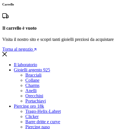
Carrello
Il carrello è vuoto
Visita il nostro sito e scopri tanti gioielli preziosi da acquistare
Torna al negozio
Il laboratorio
Gioielli argento 925
Bracciali
Collane
Charms
Anelli
Orecchini
Portachiavi
Piercing oro 18k
Trago-Helix-Labret
Clicker
Barre dritte e curve
Piercing naso