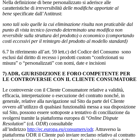
Nella definizione di bene personalizzato si aderisce alle
caratteristiche di
irreversibilità delle modifiche apportate al
bene
specificate dall’Antitrust:
sono tali solo quelle la cui eliminazione risulta non praticabile dal
punto di vista tecnico (avendo determinato una modifica non
reversibile sulla struttura del prodotto) o economico (comportando
costi eccessivi per il reintegro del prodotto al modello standard)
6.7 In riferimento all’art. 59 lett.c) del Codice del Consumo sono
esclusi dal diritto di recesso i prodotti custom “confezionati su
misura” o “personalizzati” con nomi, date e incisioni
7) ADR, GIURISDIZIONE E FORO COMPETENTE PER
LE CONTROVERSIE CON IL CLIENTE CONSUMATORE
Le controversie con il Cliente Consumatore relative a validità,
efficacia, interpretazione o esecuzione del contratto nonché, in
generale, relative alla navigazione sul Sito da parte del Cliente
ovvero all’utilizzo di qualsiasi funzionalità messa a sua disposizione
sul Sito, possono essere sottoposte a tentativo di conciliazione da
svolgersi tramite la piattaforma europea di “
Online Dispute
Resolution
” (cd.
ODR
) consultabile
all’indirizzo
http://ec.europa.eu/consumers/odr
. Attraverso la
piattaforma ODR il Cliente può inviare reclamo relativo al contratto