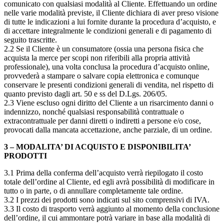
comunicato con qualsiasi modalità al Cliente. Effettuando un ordine
nelle varie modalità previste, il Cliente dichiara di aver preso visione
di tutte le indicazioni a lui fornite durante la procedura d’acquisto, e
di accettare integralmente le condizioni generali e di pagamento di
seguito trascritte.
2.2 Se il Cliente è un consumatore (ossia una persona fisica che
acquista la merce per scopi non riferibili alla propria attività
professionale), una volta conclusa la procedura d’acquisto online,
provvederà a stampare o salvare copia elettronica e comunque
conservare le presenti condizioni generali di vendita, nel rispetto di
quanto previsto dagli art. 50 e ss del D.Lgs. 206/05.
2.3 Viene escluso ogni diritto del Cliente a un risarcimento danni o
indennizzo, nonché qualsiasi responsabilità contrattuale o
extracontrattuale per danni diretti o indiretti a persone e/o cose,
provocati dalla mancata accettazione, anche parziale, di un ordine.
3 – MODALITA’ DI ACQUISTO E DISPONIBILITA’
PRODOTTI
3.1 Prima della conferma dell’acquisto verrà riepilogato il costo
totale dell’ordine al Cliente, ed egli avrà possibilità di modificare in
tutto o in parte, o di annullare completamente tale ordine.
3.2 I prezzi dei prodotti sono indicati sul sito comprensivi di IVA.
3.3 Il costo di trasporto verrà aggiunto al momento della conclusione
dell’ordine, il cui ammontare potrà variare in base alla modalità di