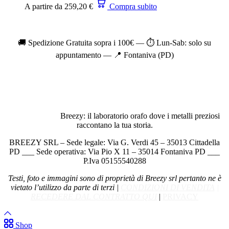
A partire da
259,20
€
Compra subito
🚚 Spedizione Gratuita sopra i 100€ — ⏱️ Lun-Sab: solo su
appuntamento — 📍 Fontaniva (PD)
Breezy: il laboratorio orafo dove i metalli preziosi
raccontano la tua storia.
BREEZY SRL – Sede legale: Via G. Verdi 45 – 35013 Cittadella
PD ___ Sede operativa: Via Pio X 11 – 35014 Fontaniva PD ___
P.Iva 05155540288
Testi, foto e immagini sono di proprietà di Breezy srl pertanto ne è
vietato l’utilizzo da parte di terzi |
CONDIZIONI DI VENDITA
|
RECEDERE DAL CONTRATTO QUI
|
PRIVACY
Shop