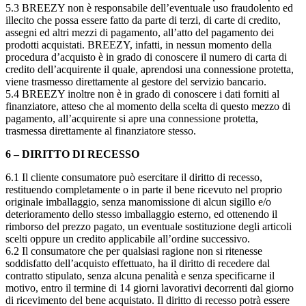
5.3 BREEZY non è responsabile dell’eventuale uso fraudolento ed
illecito che possa essere fatto da parte di terzi, di carte di credito,
assegni ed altri mezzi di pagamento, all’atto del pagamento dei
prodotti acquistati. BREEZY, infatti, in nessun momento della
procedura d’acquisto è in grado di conoscere il numero di carta di
credito dell’acquirente il quale, aprendosi una connessione protetta,
viene trasmesso direttamente al gestore del servizio bancario.
5.4 BREEZY inoltre non è in grado di conoscere i dati forniti al
finanziatore, atteso che al momento della scelta di questo mezzo di
pagamento, all’acquirente si apre una connessione protetta,
trasmessa direttamente al finanziatore stesso.
6 – DIRITTO DI RECESSO
6.1 Il cliente consumatore può esercitare il diritto di recesso,
restituendo completamente o in parte il bene ricevuto nel proprio
originale imballaggio, senza manomissione di alcun sigillo e/o
deterioramento dello stesso imballaggio esterno, ed ottenendo il
rimborso del prezzo pagato, un eventuale sostituzione degli articoli
scelti oppure un credito applicabile all’ordine successivo.
6.2 Il consumatore che per qualsiasi ragione non si ritenesse
soddisfatto dell’acquisto effettuato, ha il diritto di recedere dal
contratto stipulato, senza alcuna penalità e senza specificarne il
motivo, entro il termine di 14 giorni lavorativi decorrenti dal giorno
di ricevimento del bene acquistato. Il diritto di recesso potrà essere