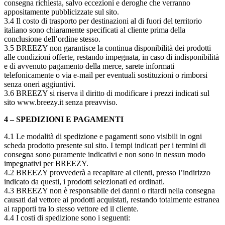
consegna richiesta, salvo eccezioni e deroghe che verranno
appositamente pubblicizzate sul sito.
3.4 Il costo di trasporto per destinazioni al di fuori del territorio
italiano sono chiaramente specificati al cliente prima della
conclusione dell’ordine stesso.
3.5 BREEZY non garantisce la continua disponibilità dei prodotti
alle condizioni offerte, restando impegnata, in caso di indisponibilità
e di avvenuto pagamento della merce, sarete informati
telefonicamente o via e-mail per eventuali sostituzioni o rimborsi
senza oneri aggiuntivi.
3.6 BREEZY si riserva il diritto di modificare i prezzi indicati sul
sito www.breezy.it senza preavviso.
4 – SPEDIZIONI E PAGAMENTI
4.1 Le modalità di spedizione e pagamenti sono visibili in ogni
scheda prodotto presente sul sito. I tempi indicati per i termini di
consegna sono puramente indicativi e non sono in nessun modo
impegnativi per BREEZY.
4.2 BREEZY provvederà a recapitare ai clienti, presso l’indirizzo
indicato da questi, i prodotti selezionati ed ordinati.
4.3 BREEZY non è responsabile dei danni o ritardi nella consegna
causati dal vettore ai prodotti acquistati, restando totalmente estranea
ai rapporti tra lo stesso vettore ed il cliente.
4.4 I costi di spedizione sono i seguenti: