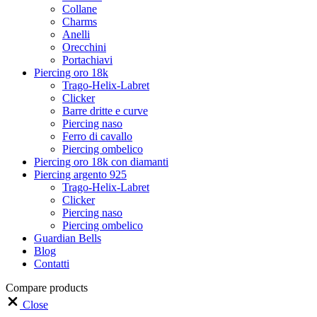
Collane
Charms
Anelli
Orecchini
Portachiavi
Piercing oro 18k
Trago-Helix-Labret
Clicker
Barre dritte e curve
Piercing naso
Ferro di cavallo
Piercing ombelico
Piercing oro 18k con diamanti
Piercing argento 925
Trago-Helix-Labret
Clicker
Piercing naso
Piercing ombelico
Guardian Bells
Blog
Contatti
Compare products
Close