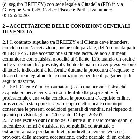
(di seguito BREEZY) con sede legale a Cittadella (PD) in via
Giuseppe Verdi, 45. Codice Fiscale e Partita Iva numero
05155540288
2 – ACCETTAZIONE DELLE CONDIZIONI GENERALI
DI VENDITA
2.1 Il contratto stipulato tra BREEZY e il Cliente deve intendersi
concluso con l’accettazione, anche solo parziale, dell’ordine da parte
di BREEZY. Tale accettazione si ritiene tacita, se non altrimenti
comunicato con qualsiasi modalità al Cliente. Effettuando un ordine
nelle varie modalità previste, il Cliente dichiara di aver preso visione
di tutte le indicazioni a lui fornite durante la procedura d’acquisto, e
di accettare integralmente le condizioni generali e di pagamento di
seguito trascritte.
2.2 Se il Cliente è un consumatore (ossia una persona fisica che
acquista la merce per scopi non riferibili alla propria attività
professionale), una volta conclusa la procedura d’acquisto online,
provvederà a stampare o salvare copia elettronica e comunque
conservare le presenti condizioni generali di vendita, nel rispetto di
quanto previsto dagli art. 50 e ss del D.Lgs. 206/05.
2.3 Viene escluso ogni diritto del Cliente a un risarcimento danni o
indennizzo, nonché qualsiasi responsabilità contrattuale o
extracontrattuale per danni diretti o indiretti a persone e/o cose,
provocati dalla mancata accettazione, anche parziale, di un ordine.