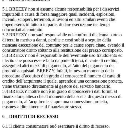
5.1 BREEZY non si assume alcuna responsabilità per i disservizi
imputabili a causa di forza maggiore quali incidenti, esplosioni,
incendi, scioperi, terremoti, alluvioni ed altri similari eventi che
impedissero, in tutto o in parte, di dare esecuzione nei tempi
concordati al contratto.
5.2 BREEZY non sarà responsabile nei confronti di alcuna parte o
di terzi in merito a danni, perdite e costi subiti a seguito della
mancata esecuzione del contratto per le cause sopra citate, avendo il
consumatore diritto soltanto alla restituzione del prezzo corrisposto.
5.3 BREEZY non è responsabile dell’eventuale uso fraudolento ed
illecito che possa essere fatto da parte di terzi, di carte di credito,
assegni ed altri mezzi di pagamento, all’atto del pagamento dei
prodotti acquistati. BREEZY, infatti, in nessun momento della
procedura d’acquisto è in grado di conoscere il numero di carta di
credito dell’acquirente il quale, aprendosi una connessione protetta,
viene trasmesso direttamente al gestore del servizio bancario.
5.4 BREEZY inoltre non è in grado di conoscere i dati forniti al
finanziatore, atteso che al momento della scelta di questo mezzo di
pagamento, all’acquirente si apre una connessione protetta,
trasmessa direttamente al finanziatore stesso.
6 – DIRITTO DI RECESSO
6.1 Il cliente consumatore può esercitare il diritto di recesso,