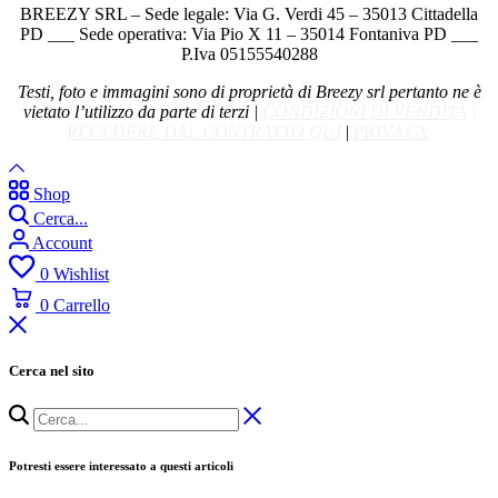
BREEZY SRL – Sede legale: Via G. Verdi 45 – 35013 Cittadella
PD ___ Sede operativa: Via Pio X 11 – 35014 Fontaniva PD ___
P.Iva 05155540288
Testi, foto e immagini sono di proprietà di Breezy srl pertanto ne è
vietato l’utilizzo da parte di terzi |
CONDIZIONI DI VENDITA
|
RECEDERE DAL CONTRATTO QUI
|
PRIVACY
Shop
Cerca...
Account
0
Wishlist
0
Carrello
Cerca nel sito
Potresti essere interessato a questi articoli