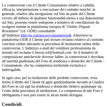
Le controversie con il Cliente Consumatore relative a validità,
efficacia, interpretazione o esecuzione del contratto nonché, in
generale, relative alla navigazione sul Sito da parte del Cliente
ovvero all’utilizzo di qualsiasi funzionalità messa a sua disposizione
sul Sito, possono essere sottoposte a tentativo di conciliazione da
svolgersi tramite la piattaforma europea di “
Online Dispute
Resolution
” (cd.
ODR
) consultabile
all’indirizzo
http://ec.europa.eu/consumers/odr
. Attraverso la
piattaforma ODR il Cliente può inviare reclamo relativo al contratto
concluso online attivando la procedura di risoluzione online della
controversia. L’indirizzo e-mail del venditore professionista da
inserire nel reclamo è
breezy.srl@hotmail.com
. Se il tentativo di
composizione amichevole dovesse fallire, la controversia è devoluta
all’autorità giudiziaria del Foro di residenza o domicilio del Cliente ­
Consumatore, che ha competenza territoriale esclusiva e
inderogabile.
In ogni caso, per la risoluzione delle predette controversie, resta
fermo il diritto del Cliente di agire giudizialmente davanti al Giudice
del Foro in cui egli ha residenza o domicilio elettivo qualunque sia
l’esito della procedura di mediazione. La competenza di tale Foro è
obbligatoria e non può essere in alcun modo derogata.
Condividi