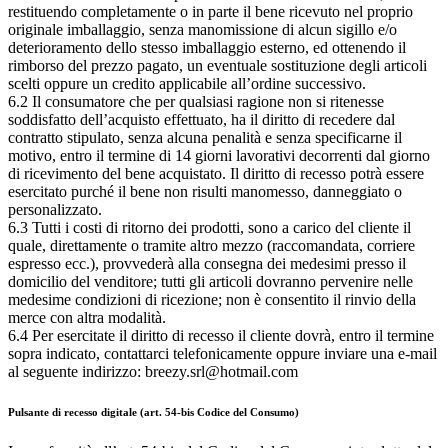
restituendo completamente o in parte il bene ricevuto nel proprio
originale imballaggio, senza manomissione di alcun sigillo e/o
deterioramento dello stesso imballaggio esterno, ed ottenendo il
rimborso del prezzo pagato, un eventuale sostituzione degli articoli
scelti oppure un credito applicabile all’ordine successivo.
6.2 Il consumatore che per qualsiasi ragione non si ritenesse
soddisfatto dell’acquisto effettuato, ha il diritto di recedere dal
contratto stipulato, senza alcuna penalità e senza specificarne il
motivo, entro il termine di 14 giorni lavorativi decorrenti dal giorno
di ricevimento del bene acquistato. Il diritto di recesso potrà essere
esercitato purché il bene non risulti manomesso, danneggiato o
personalizzato.
6.3 Tutti i costi di ritorno dei prodotti, sono a carico del cliente il
quale, direttamente o tramite altro mezzo (raccomandata, corriere
espresso ecc.), provvederà alla consegna dei medesimi presso il
domicilio del venditore; tutti gli articoli dovranno pervenire nelle
medesime condizioni di ricezione; non è consentito il rinvio della
merce con altra modalità.
6.4 Per esercitate il diritto di recesso il cliente dovrà, entro il termine
sopra indicato, contattarci telefonicamente oppure inviare una e-mail
al seguente indirizzo: breezy.srl@hotmail.com
Pulsante di recesso digitale (art. 54-bis Codice del Consumo)