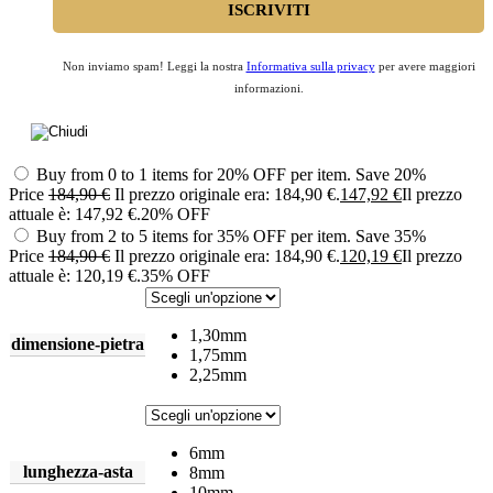
Non inviamo spam! Leggi la nostra
Informativa sulla privacy
per avere maggiori
informazioni.
Buy from 0 to 1 items for 20% OFF per item.
Save 20%
Price
184,90
€
Il prezzo originale era: 184,90 €.
147,92
€
Il prezzo
attuale è: 147,92 €.
20% OFF
Buy from 2 to 5 items for 35% OFF per item.
Save 35%
Price
184,90
€
Il prezzo originale era: 184,90 €.
120,19
€
Il prezzo
attuale è: 120,19 €.
35% OFF
1,30mm
dimensione-pietra
1,75mm
2,25mm
6mm
lunghezza-asta
8mm
10mm