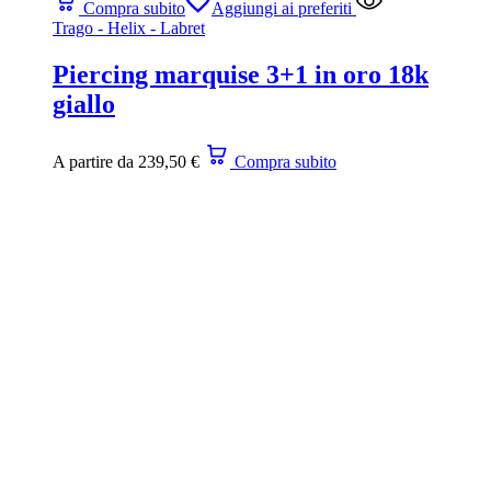
Compra subito
Aggiungi ai preferiti
Trago - Helix - Labret
Piercing marquise 3+1 in oro 18k
giallo
A partire da
239,50
€
Compra subito