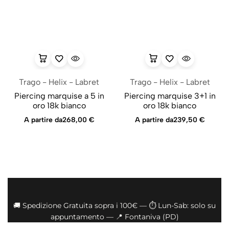
Trago - Helix - Labret
Trago - Helix - Labret
Piercing marquise a 5 in
Piercing marquise 3+1 in
oro 18k bianco
oro 18k bianco
A partire da
268,00
€
A partire da
239,50
€
🚚 Spedizione Gratuita sopra i 100€ — ⏱️ Lun-Sab: solo su
appuntamento — 📍 Fontaniva (PD)