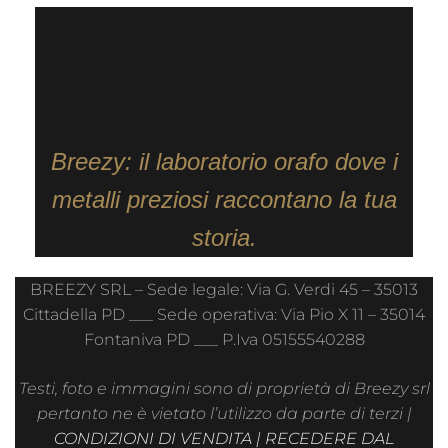
Breezy: il laboratorio orafo dove i
metalli preziosi raccontano la tua
storia.
BREEZY SRL – Sede legale: Via G. Verdi 45 – 35013
Cittadella PD ___ Sede operativa: Via Pio X 11 – 35014
Fontaniva PD ___ P.Iva 05155540288
Testi, foto e immagini sono di proprietà di Breezy srl
pertanto ne è vietato l’utilizzo da parte di terzi |
CONDIZIONI DI VENDITA
|
RECEDERE DAL