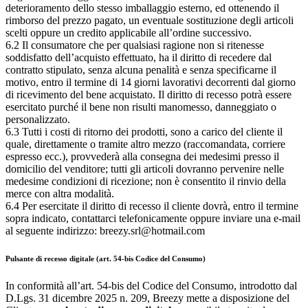
deterioramento dello stesso imballaggio esterno, ed ottenendo il
rimborso del prezzo pagato, un eventuale sostituzione degli articoli
scelti oppure un credito applicabile all’ordine successivo.
6.2 Il consumatore che per qualsiasi ragione non si ritenesse
soddisfatto dell’acquisto effettuato, ha il diritto di recedere dal
contratto stipulato, senza alcuna penalità e senza specificarne il
motivo, entro il termine di 14 giorni lavorativi decorrenti dal giorno
di ricevimento del bene acquistato. Il diritto di recesso potrà essere
esercitato purché il bene non risulti manomesso, danneggiato o
personalizzato.
6.3 Tutti i costi di ritorno dei prodotti, sono a carico del cliente il
quale, direttamente o tramite altro mezzo (raccomandata, corriere
espresso ecc.), provvederà alla consegna dei medesimi presso il
domicilio del venditore; tutti gli articoli dovranno pervenire nelle
medesime condizioni di ricezione; non è consentito il rinvio della
merce con altra modalità.
6.4 Per esercitate il diritto di recesso il cliente dovrà, entro il termine
sopra indicato, contattarci telefonicamente oppure inviare una e-mail
al seguente indirizzo: breezy.srl@hotmail.com
Pulsante di recesso digitale (art. 54-bis Codice del Consumo)
In conformità all’art. 54-bis del Codice del Consumo, introdotto dal
D.Lgs. 31 dicembre 2025 n. 209, Breezy mette a disposizione del