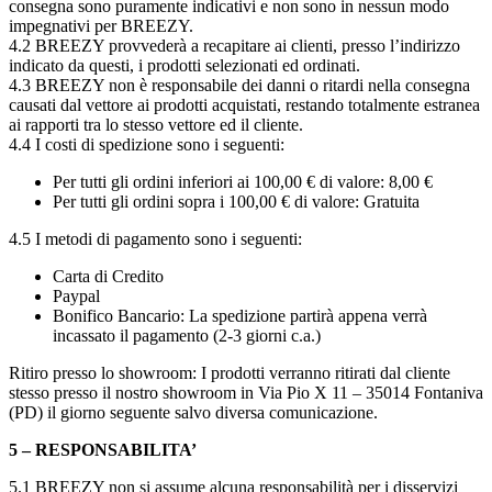
consegna sono puramente indicativi e non sono in nessun modo
impegnativi per BREEZY.
4.2 BREEZY provvederà a recapitare ai clienti, presso l’indirizzo
indicato da questi, i prodotti selezionati ed ordinati.
4.3 BREEZY non è responsabile dei danni o ritardi nella consegna
causati dal vettore ai prodotti acquistati, restando totalmente estranea
ai rapporti tra lo stesso vettore ed il cliente.
4.4 I costi di spedizione sono i seguenti:
Per tutti gli ordini inferiori ai 100,00 € di valore: 8,00 €
Per tutti gli ordini sopra i 100,00 € di valore: Gratuita
4.5 I metodi di pagamento sono i seguenti:
Carta di Credito
Paypal
Bonifico Bancario: La spedizione partirà appena verrà
incassato il pagamento (2-3 giorni c.a.)
Ritiro presso lo showroom: I prodotti verranno ritirati dal cliente
stesso presso il nostro showroom in Via Pio X 11 – 35014 Fontaniva
(PD) il giorno seguente salvo diversa comunicazione.
5 – RESPONSABILITA’
5.1 BREEZY non si assume alcuna responsabilità per i disservizi