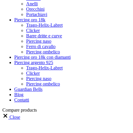
Anelli
Orecchini
Portachiavi
Piercing oro 18k
Trago-Helix-Labret
Clicker
Barre dritte e curve
Piercing naso
Ferro di cavallo
Piercing ombelico
Piercing oro 18k con diamanti
Piercing argento 925
Trago-Helix-Labret
Clicker
Piercing naso
Piercing ombelico
Guardian Bells
Blog
Contatti
Compare products
Close