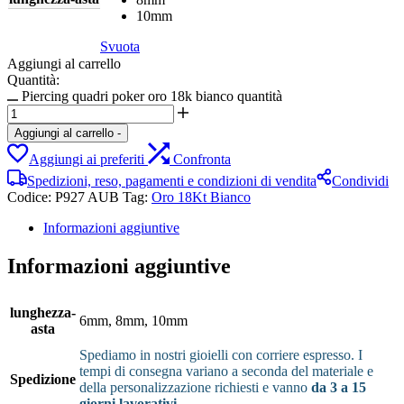
10mm
Svuota
Aggiungi al carrello
Quantità:
Piercing quadri poker oro 18k bianco quantità
Aggiungi al carrello
-
Aggiungi ai preferiti
Confronta
Spedizioni, reso, pagamenti e condizioni di vendita
Condividi
Codice:
P927 AUB
Tag:
Oro 18Kt Bianco
Informazioni aggiuntive
Informazioni aggiuntive
lunghezza-
6mm, 8mm, 10mm
asta
Spediamo in nostri gioielli con corriere espresso. I
tempi di consegna variano a seconda del materiale e
Spedizione
della personalizzazione richiesti e vanno
da 3 a 15
giorni lavorativi
.