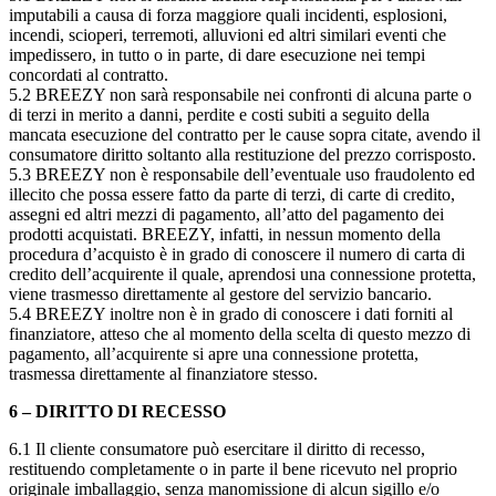
imputabili a causa di forza maggiore quali incidenti, esplosioni,
incendi, scioperi, terremoti, alluvioni ed altri similari eventi che
impedissero, in tutto o in parte, di dare esecuzione nei tempi
concordati al contratto.
5.2 BREEZY non sarà responsabile nei confronti di alcuna parte o
di terzi in merito a danni, perdite e costi subiti a seguito della
mancata esecuzione del contratto per le cause sopra citate, avendo il
consumatore diritto soltanto alla restituzione del prezzo corrisposto.
5.3 BREEZY non è responsabile dell’eventuale uso fraudolento ed
illecito che possa essere fatto da parte di terzi, di carte di credito,
assegni ed altri mezzi di pagamento, all’atto del pagamento dei
prodotti acquistati. BREEZY, infatti, in nessun momento della
procedura d’acquisto è in grado di conoscere il numero di carta di
credito dell’acquirente il quale, aprendosi una connessione protetta,
viene trasmesso direttamente al gestore del servizio bancario.
5.4 BREEZY inoltre non è in grado di conoscere i dati forniti al
finanziatore, atteso che al momento della scelta di questo mezzo di
pagamento, all’acquirente si apre una connessione protetta,
trasmessa direttamente al finanziatore stesso.
6 – DIRITTO DI RECESSO
6.1 Il cliente consumatore può esercitare il diritto di recesso,
restituendo completamente o in parte il bene ricevuto nel proprio
originale imballaggio, senza manomissione di alcun sigillo e/o