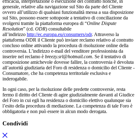
efficacia, interpretazione o esecuzione del contratto nonché, in
generale, relative alla navigazione sul Sito da parte del Cliente
ovvero all’utilizzo di qualsiasi funzionalità messa a sua disposizione
sul Sito, possono essere sottoposte a tentativo di conciliazione da
svolgersi tramite la piattaforma europea di “
Online Dispute
Resolution
” (cd.
ODR
) consultabile
all’indirizzo
http://ec.europa.eu/consumers/odr
. Attraverso la
piattaforma ODR il Cliente può inviare reclamo relativo al contratto
concluso online attivando la procedura di risoluzione online della
controversia. L’indirizzo e-mail del venditore professionista da
inserire nel reclamo è
breezy.srl@hotmail.com
. Se il tentativo di
composizione amichevole dovesse fallire, la controversia è devoluta
all’autorità giudiziaria del Foro di residenza o domicilio del Cliente ­
Consumatore, che ha competenza territoriale esclusiva e
inderogabile.
In ogni caso, per la risoluzione delle predette controversie, resta
fermo il diritto del Cliente di agire giudizialmente davanti al Giudice
del Foro in cui egli ha residenza o domicilio elettivo qualunque sia
l’esito della procedura di mediazione. La competenza di tale Foro è
obbligatoria e non può essere in alcun modo derogata.
Condividi