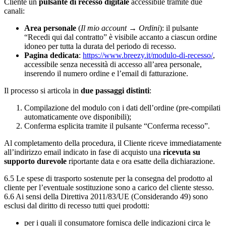
Cliente un
pulsante di recesso digitale
accessibile tramite due
canali:
Area personale
(
Il mio account → Ordini
): il pulsante
“Recedi qui dal contratto” è visibile accanto a ciascun ordine
idoneo per tutta la durata del periodo di recesso.
Pagina dedicata
:
https://www.breezy.it/modulo-di-recesso/
,
accessibile senza necessità di accesso all’area personale,
inserendo il numero ordine e l’email di fatturazione.
Il processo si articola in
due passaggi distinti
:
Compilazione del modulo con i dati dell’ordine (pre-compilati
automaticamente ove disponibili);
Conferma esplicita tramite il pulsante “Conferma recesso”.
Al completamento della procedura, il Cliente riceve immediatamente
all’indirizzo email indicato in fase di acquisto una
ricevuta su
supporto durevole
riportante data e ora esatte della dichiarazione.
6.5 Le spese di trasporto sostenute per la consegna del prodotto al
cliente per l’eventuale sostituzione sono a carico del cliente stesso.
6.6 Ai sensi della Direttiva 2011/83/UE (Considerando 49) sono
esclusi dal diritto di recesso tutti quei prodotti:
per i quali il consumatore fornisca delle indicazioni circa le