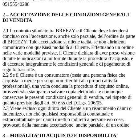
05155540288
2 – ACCETTAZIONE DELLE CONDIZIONI GENERALI
DI VENDITA
2.1 Il contratto stipulato tra BREEZY e il Cliente deve intendersi
concluso con l’accettazione, anche solo parziale, dell’ordine da parte
di BREEZY. Tale accettazione si ritiene tacita, se non altrimenti
comunicato con qualsiasi modalità al Cliente. Effettuando un ordine
nelle varie modalità previste, il Cliente dichiara di aver preso visione
di tutte le indicazioni a lui fornite durante la procedura d’acquisto, e
di accettare integralmente le condizioni generali e di pagamento di
seguito trascritte.
2.2 Se il Cliente è un consumatore (ossia una persona fisica che
acquista la merce per scopi non riferibili alla propria attività
professionale), una volta conclusa la procedura d’acquisto online,
provvederà a stampare o salvare copia elettronica e comunque
conservare le presenti condizioni generali di vendita, nel rispetto di
quanto previsto dagli art. 50 e ss del D.Lgs. 206/05.
2.3 Viene escluso ogni diritto del Cliente a un risarcimento danni o
indennizzo, nonché qualsiasi responsabilità contrattuale o
extracontrattuale per danni diretti o indiretti a persone e/o cose,
provocati dalla mancata accettazione, anche parziale, di un ordine.
3 – MODALITA’ DI ACQUISTO E DISPONIBILITA’