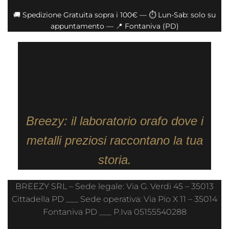
🚚 Spedizione Gratuita sopra i 100€ — ⏱️ Lun-Sab: solo su
appuntamento — 📍 Fontaniva (PD)
Breezy: il laboratorio orafo dove i
metalli preziosi raccontano la tua
storia.
BREEZY SRL – Sede legale: Via G. Verdi 45 – 35013
Cittadella PD ___ Sede operativa: Via Pio X 11 – 35014
Fontaniva PD ___ P.Iva 05155540288