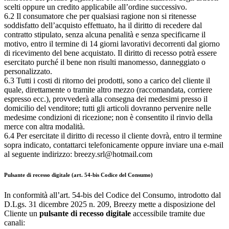
scelti oppure un credito applicabile all’ordine successivo.
6.2 Il consumatore che per qualsiasi ragione non si ritenesse
soddisfatto dell’acquisto effettuato, ha il diritto di recedere dal
contratto stipulato, senza alcuna penalità e senza specificarne il
motivo, entro il termine di 14 giorni lavorativi decorrenti dal giorno
di ricevimento del bene acquistato. Il diritto di recesso potrà essere
esercitato purché il bene non risulti manomesso, danneggiato o
personalizzato.
6.3 Tutti i costi di ritorno dei prodotti, sono a carico del cliente il
quale, direttamente o tramite altro mezzo (raccomandata, corriere
espresso ecc.), provvederà alla consegna dei medesimi presso il
domicilio del venditore; tutti gli articoli dovranno pervenire nelle
medesime condizioni di ricezione; non è consentito il rinvio della
merce con altra modalità.
6.4 Per esercitate il diritto di recesso il cliente dovrà, entro il termine
sopra indicato, contattarci telefonicamente oppure inviare una e-mail
al seguente indirizzo: breezy.srl@hotmail.com
Pulsante di recesso digitale (art. 54-bis Codice del Consumo)
In conformità all’art. 54-bis del Codice del Consumo, introdotto dal
D.Lgs. 31 dicembre 2025 n. 209, Breezy mette a disposizione del
Cliente un
pulsante di recesso digitale
accessibile tramite due
canali: