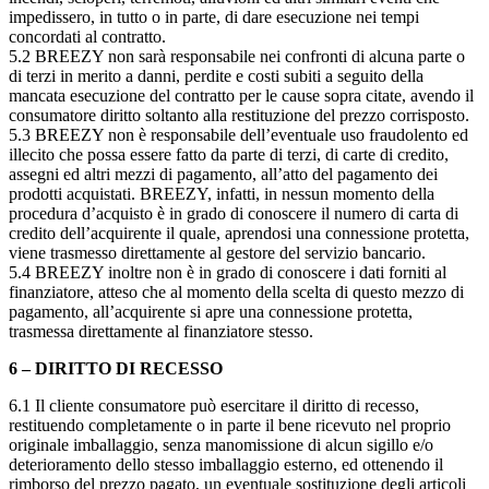
impedissero, in tutto o in parte, di dare esecuzione nei tempi
concordati al contratto.
5.2 BREEZY non sarà responsabile nei confronti di alcuna parte o
di terzi in merito a danni, perdite e costi subiti a seguito della
mancata esecuzione del contratto per le cause sopra citate, avendo il
consumatore diritto soltanto alla restituzione del prezzo corrisposto.
5.3 BREEZY non è responsabile dell’eventuale uso fraudolento ed
illecito che possa essere fatto da parte di terzi, di carte di credito,
assegni ed altri mezzi di pagamento, all’atto del pagamento dei
prodotti acquistati. BREEZY, infatti, in nessun momento della
procedura d’acquisto è in grado di conoscere il numero di carta di
credito dell’acquirente il quale, aprendosi una connessione protetta,
viene trasmesso direttamente al gestore del servizio bancario.
5.4 BREEZY inoltre non è in grado di conoscere i dati forniti al
finanziatore, atteso che al momento della scelta di questo mezzo di
pagamento, all’acquirente si apre una connessione protetta,
trasmessa direttamente al finanziatore stesso.
6 – DIRITTO DI RECESSO
6.1 Il cliente consumatore può esercitare il diritto di recesso,
restituendo completamente o in parte il bene ricevuto nel proprio
originale imballaggio, senza manomissione di alcun sigillo e/o
deterioramento dello stesso imballaggio esterno, ed ottenendo il
rimborso del prezzo pagato, un eventuale sostituzione degli articoli