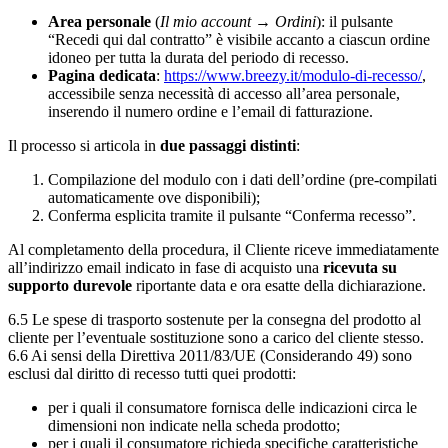
Area personale
(
Il mio account → Ordini
): il pulsante
“Recedi qui dal contratto” è visibile accanto a ciascun ordine
idoneo per tutta la durata del periodo di recesso.
Pagina dedicata
:
https://www.breezy.it/modulo-di-recesso/
,
accessibile senza necessità di accesso all’area personale,
inserendo il numero ordine e l’email di fatturazione.
Il processo si articola in
due passaggi distinti
:
Compilazione del modulo con i dati dell’ordine (pre-compilati
automaticamente ove disponibili);
Conferma esplicita tramite il pulsante “Conferma recesso”.
Al completamento della procedura, il Cliente riceve immediatamente
all’indirizzo email indicato in fase di acquisto una
ricevuta su
supporto durevole
riportante data e ora esatte della dichiarazione.
6.5 Le spese di trasporto sostenute per la consegna del prodotto al
cliente per l’eventuale sostituzione sono a carico del cliente stesso.
6.6 Ai sensi della Direttiva 2011/83/UE (Considerando 49) sono
esclusi dal diritto di recesso tutti quei prodotti:
per i quali il consumatore fornisca delle indicazioni circa le
dimensioni non indicate nella scheda prodotto;
per i quali il consumatore richieda specifiche caratteristiche