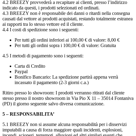
4.2 BREEZY provvederà a recapitare ai clienti, presso l’indirizzo
indicato da questi, i prodotti selezionati ed ordinati.
4.3 BREEZY non è responsabile dei danni o ritardi nella consegna
causati dal vettore ai prodotti acquistati, restando totalmente estranea
ai rapporti tra lo stesso vettore ed il cliente.
4.4 I costi di spedizione sono i seguenti:
Per tutti gli ordini inferiori ai 100,00 € di valore: 8,00 €
Per tutti gli ordini sopra i 100,00 € di valore: Gratuita
4.5 I metodi di pagamento sono i seguenti:
Carta di Credito
Paypal
Bonifico Bancario: La spedizione partirà appena verrà
incassato il pagamento (2-3 giorni c.a.)
Ritiro presso lo showroom: I prodotti verranno ritirati dal cliente
stesso presso il nostro showroom in Via Pio X 11 – 35014 Fontaniva
(PD) il giorno seguente salvo diversa comunicazione.
5 – RESPONSABILITA’
5.1 BREEZY non si assume alcuna responsabilità per i disservizi
imputabili a causa di forza maggiore quali incidenti, esplosioni,
incendi, scioperi, terremoti, alluvioni ed altri similari eventi che