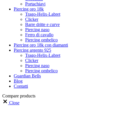
Portachiavi
Piercing oro 18k
Trago-Helix-Labret
Clicker
Barre dritte e curve
Piercing naso
Ferro di cavallo
Piercing ombelico
Piercing oro 18k con diamanti
Piercing argento 925
Trago-Helix-Labret
Clicker
Piercing naso
Piercing ombelico
Guardian Bells
Blog
Contatti
Compare products
Close