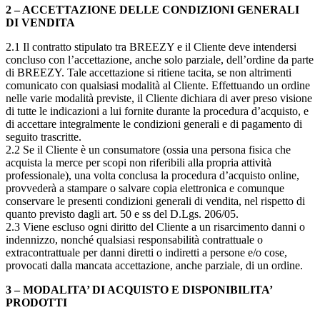
2 – ACCETTAZIONE DELLE CONDIZIONI GENERALI
DI VENDITA
2.1 Il contratto stipulato tra BREEZY e il Cliente deve intendersi
concluso con l’accettazione, anche solo parziale, dell’ordine da parte
di BREEZY. Tale accettazione si ritiene tacita, se non altrimenti
comunicato con qualsiasi modalità al Cliente. Effettuando un ordine
nelle varie modalità previste, il Cliente dichiara di aver preso visione
di tutte le indicazioni a lui fornite durante la procedura d’acquisto, e
di accettare integralmente le condizioni generali e di pagamento di
seguito trascritte.
2.2 Se il Cliente è un consumatore (ossia una persona fisica che
acquista la merce per scopi non riferibili alla propria attività
professionale), una volta conclusa la procedura d’acquisto online,
provvederà a stampare o salvare copia elettronica e comunque
conservare le presenti condizioni generali di vendita, nel rispetto di
quanto previsto dagli art. 50 e ss del D.Lgs. 206/05.
2.3 Viene escluso ogni diritto del Cliente a un risarcimento danni o
indennizzo, nonché qualsiasi responsabilità contrattuale o
extracontrattuale per danni diretti o indiretti a persone e/o cose,
provocati dalla mancata accettazione, anche parziale, di un ordine.
3 – MODALITA’ DI ACQUISTO E DISPONIBILITA’
PRODOTTI