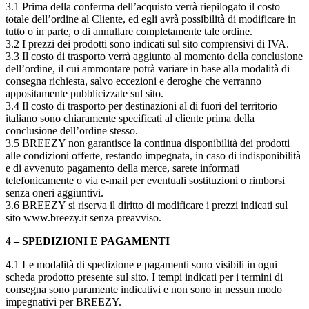
3.1 Prima della conferma dell’acquisto verrà riepilogato il costo
totale dell’ordine al Cliente, ed egli avrà possibilità di modificare in
tutto o in parte, o di annullare completamente tale ordine.
3.2 I prezzi dei prodotti sono indicati sul sito comprensivi di IVA.
3.3 Il costo di trasporto verrà aggiunto al momento della conclusione
dell’ordine, il cui ammontare potrà variare in base alla modalità di
consegna richiesta, salvo eccezioni e deroghe che verranno
appositamente pubblicizzate sul sito.
3.4 Il costo di trasporto per destinazioni al di fuori del territorio
italiano sono chiaramente specificati al cliente prima della
conclusione dell’ordine stesso.
3.5 BREEZY non garantisce la continua disponibilità dei prodotti
alle condizioni offerte, restando impegnata, in caso di indisponibilità
e di avvenuto pagamento della merce, sarete informati
telefonicamente o via e-mail per eventuali sostituzioni o rimborsi
senza oneri aggiuntivi.
3.6 BREEZY si riserva il diritto di modificare i prezzi indicati sul
sito www.breezy.it senza preavviso.
4 – SPEDIZIONI E PAGAMENTI
4.1 Le modalità di spedizione e pagamenti sono visibili in ogni
scheda prodotto presente sul sito. I tempi indicati per i termini di
consegna sono puramente indicativi e non sono in nessun modo
impegnativi per BREEZY.