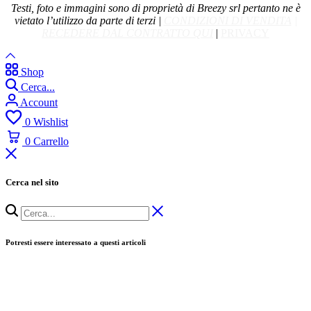
Testi, foto e immagini sono di proprietà di Breezy srl pertanto ne è
vietato l’utilizzo da parte di terzi |
CONDIZIONI DI VENDITA
|
RECEDERE DAL CONTRATTO QUI
|
PRIVACY
Shop
Cerca...
Account
0
Wishlist
0
Carrello
Cerca nel sito
Potresti essere interessato a questi articoli