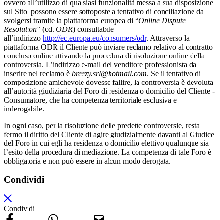
ovvero all’utilizzo di qualsiasi funzionalità messa a sua disposizione
sul Sito, possono essere sottoposte a tentativo di conciliazione da
svolgersi tramite la piattaforma europea di “
Online Dispute
Resolution
” (cd.
ODR
) consultabile
all’indirizzo
http://ec.europa.eu/consumers/odr
. Attraverso la
piattaforma ODR il Cliente può inviare reclamo relativo al contratto
concluso online attivando la procedura di risoluzione online della
controversia. L’indirizzo e-mail del venditore professionista da
inserire nel reclamo è
breezy.srl@hotmail.com
. Se il tentativo di
composizione amichevole dovesse fallire, la controversia è devoluta
all’autorità giudiziaria del Foro di residenza o domicilio del Cliente ­
Consumatore, che ha competenza territoriale esclusiva e
inderogabile.
In ogni caso, per la risoluzione delle predette controversie, resta
fermo il diritto del Cliente di agire giudizialmente davanti al Giudice
del Foro in cui egli ha residenza o domicilio elettivo qualunque sia
l’esito della procedura di mediazione. La competenza di tale Foro è
obbligatoria e non può essere in alcun modo derogata.
Condividi
Condividi