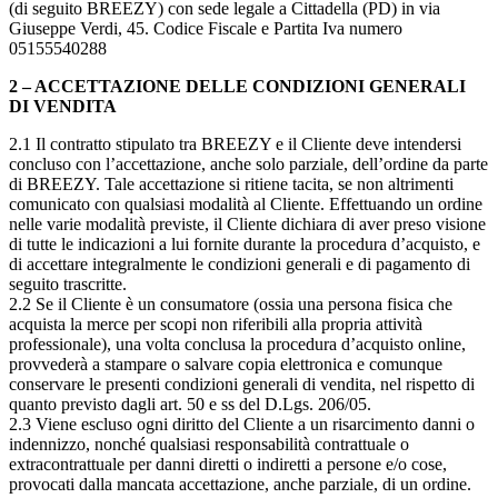
(di seguito BREEZY) con sede legale a Cittadella (PD) in via
Giuseppe Verdi, 45. Codice Fiscale e Partita Iva numero
05155540288
2 – ACCETTAZIONE DELLE CONDIZIONI GENERALI
DI VENDITA
2.1 Il contratto stipulato tra BREEZY e il Cliente deve intendersi
concluso con l’accettazione, anche solo parziale, dell’ordine da parte
di BREEZY. Tale accettazione si ritiene tacita, se non altrimenti
comunicato con qualsiasi modalità al Cliente. Effettuando un ordine
nelle varie modalità previste, il Cliente dichiara di aver preso visione
di tutte le indicazioni a lui fornite durante la procedura d’acquisto, e
di accettare integralmente le condizioni generali e di pagamento di
seguito trascritte.
2.2 Se il Cliente è un consumatore (ossia una persona fisica che
acquista la merce per scopi non riferibili alla propria attività
professionale), una volta conclusa la procedura d’acquisto online,
provvederà a stampare o salvare copia elettronica e comunque
conservare le presenti condizioni generali di vendita, nel rispetto di
quanto previsto dagli art. 50 e ss del D.Lgs. 206/05.
2.3 Viene escluso ogni diritto del Cliente a un risarcimento danni o
indennizzo, nonché qualsiasi responsabilità contrattuale o
extracontrattuale per danni diretti o indiretti a persone e/o cose,
provocati dalla mancata accettazione, anche parziale, di un ordine.