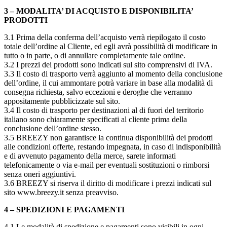
3 – MODALITA’ DI ACQUISTO E DISPONIBILITA’
PRODOTTI
3.1 Prima della conferma dell’acquisto verrà riepilogato il costo
totale dell’ordine al Cliente, ed egli avrà possibilità di modificare in
tutto o in parte, o di annullare completamente tale ordine.
3.2 I prezzi dei prodotti sono indicati sul sito comprensivi di IVA.
3.3 Il costo di trasporto verrà aggiunto al momento della conclusione
dell’ordine, il cui ammontare potrà variare in base alla modalità di
consegna richiesta, salvo eccezioni e deroghe che verranno
appositamente pubblicizzate sul sito.
3.4 Il costo di trasporto per destinazioni al di fuori del territorio
italiano sono chiaramente specificati al cliente prima della
conclusione dell’ordine stesso.
3.5 BREEZY non garantisce la continua disponibilità dei prodotti
alle condizioni offerte, restando impegnata, in caso di indisponibilità
e di avvenuto pagamento della merce, sarete informati
telefonicamente o via e-mail per eventuali sostituzioni o rimborsi
senza oneri aggiuntivi.
3.6 BREEZY si riserva il diritto di modificare i prezzi indicati sul
sito www.breezy.it senza preavviso.
4 – SPEDIZIONI E PAGAMENTI
4.1 Le modalità di spedizione e pagamenti sono visibili in ogni