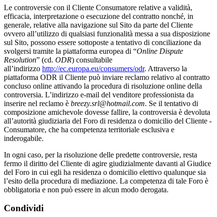
Le controversie con il Cliente Consumatore relative a validità,
efficacia, interpretazione o esecuzione del contratto nonché, in
generale, relative alla navigazione sul Sito da parte del Cliente
ovvero all’utilizzo di qualsiasi funzionalità messa a sua disposizione
sul Sito, possono essere sottoposte a tentativo di conciliazione da
svolgersi tramite la piattaforma europea di “
Online Dispute
Resolution
” (cd.
ODR
) consultabile
all’indirizzo
http://ec.europa.eu/consumers/odr
. Attraverso la
piattaforma ODR il Cliente può inviare reclamo relativo al contratto
concluso online attivando la procedura di risoluzione online della
controversia. L’indirizzo e-mail del venditore professionista da
inserire nel reclamo è
breezy.srl@hotmail.com
. Se il tentativo di
composizione amichevole dovesse fallire, la controversia è devoluta
all’autorità giudiziaria del Foro di residenza o domicilio del Cliente ­
Consumatore, che ha competenza territoriale esclusiva e
inderogabile.
In ogni caso, per la risoluzione delle predette controversie, resta
fermo il diritto del Cliente di agire giudizialmente davanti al Giudice
del Foro in cui egli ha residenza o domicilio elettivo qualunque sia
l’esito della procedura di mediazione. La competenza di tale Foro è
obbligatoria e non può essere in alcun modo derogata.
Condividi