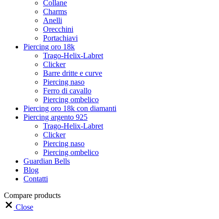
Collane
Charms
Anelli
Orecchini
Portachiavi
Piercing oro 18k
Trago-Helix-Labret
Clicker
Barre dritte e curve
Piercing naso
Ferro di cavallo
Piercing ombelico
Piercing oro 18k con diamanti
Piercing argento 925
Trago-Helix-Labret
Clicker
Piercing naso
Piercing ombelico
Guardian Bells
Blog
Contatti
Compare products
Close