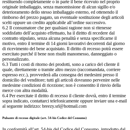
restituendo completamente o in parte il bene ricevuto nel proprio
originale imballaggio, senza manomissione di alcun sigillo e/o
deterioramento dello stesso imballaggio esterno, ed ottenendo il
rimborso del prezzo pagato, un eventuale sostituzione degli articoli
scelti oppure un credito applicabile all’ordine successivo.
6.2 Il consumatore che per qualsiasi ragione non si ritenesse
soddisfatto dell’acquisto effettuato, ha il diritto di recedere dal
contratto stipulato, senza alcuna penalità e senza specificarne il
motivo, entro il termine di 14 giorni lavorativi decorrenti dal giorno
di ricevimento del bene acquistato. Il diritto di recesso potrà essere
esercitato purché il bene non risulti manomesso, danneggiato o
personalizzato.
6.3 Tutti i costi di ritorno dei prodotti, sono a carico del cliente il
quale, direttamente o tramite altro mezzo (raccomandata, corriere
espresso ecc.), provvederà alla consegna dei medesimi presso il
domicilio del venditore; tutti gli articoli dovranno pervenire nelle
medesime condizioni di ricezione; non è consentito il rinvio della
merce con altra modalità.
6.4 Per esercitate il diritto di recesso il cliente dovrà, entro il termine
sopra indicato, contattarci telefonicamente oppure inviare una e-mail
al seguente indirizzo: breezy.srl@hotmail.com
Pulsante di recesso digitale (art. 54-bis Codice del Consumo)
In conformità all’art. 54-bis del Codice del Consumo, introdotto dal