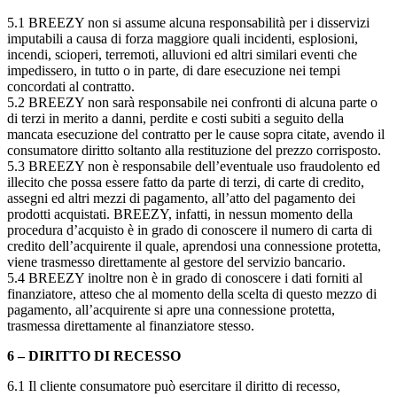
5.1 BREEZY non si assume alcuna responsabilità per i disservizi
imputabili a causa di forza maggiore quali incidenti, esplosioni,
incendi, scioperi, terremoti, alluvioni ed altri similari eventi che
impedissero, in tutto o in parte, di dare esecuzione nei tempi
concordati al contratto.
5.2 BREEZY non sarà responsabile nei confronti di alcuna parte o
di terzi in merito a danni, perdite e costi subiti a seguito della
mancata esecuzione del contratto per le cause sopra citate, avendo il
consumatore diritto soltanto alla restituzione del prezzo corrisposto.
5.3 BREEZY non è responsabile dell’eventuale uso fraudolento ed
illecito che possa essere fatto da parte di terzi, di carte di credito,
assegni ed altri mezzi di pagamento, all’atto del pagamento dei
prodotti acquistati. BREEZY, infatti, in nessun momento della
procedura d’acquisto è in grado di conoscere il numero di carta di
credito dell’acquirente il quale, aprendosi una connessione protetta,
viene trasmesso direttamente al gestore del servizio bancario.
5.4 BREEZY inoltre non è in grado di conoscere i dati forniti al
finanziatore, atteso che al momento della scelta di questo mezzo di
pagamento, all’acquirente si apre una connessione protetta,
trasmessa direttamente al finanziatore stesso.
6 – DIRITTO DI RECESSO
6.1 Il cliente consumatore può esercitare il diritto di recesso,