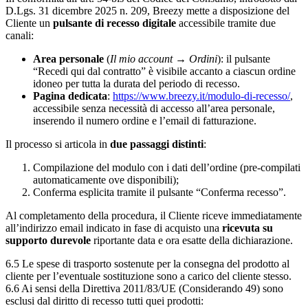
D.Lgs. 31 dicembre 2025 n. 209, Breezy mette a disposizione del
Cliente un
pulsante di recesso digitale
accessibile tramite due
canali:
Area personale
(
Il mio account → Ordini
): il pulsante
“Recedi qui dal contratto” è visibile accanto a ciascun ordine
idoneo per tutta la durata del periodo di recesso.
Pagina dedicata
:
https://www.breezy.it/modulo-di-recesso/
,
accessibile senza necessità di accesso all’area personale,
inserendo il numero ordine e l’email di fatturazione.
Il processo si articola in
due passaggi distinti
:
Compilazione del modulo con i dati dell’ordine (pre-compilati
automaticamente ove disponibili);
Conferma esplicita tramite il pulsante “Conferma recesso”.
Al completamento della procedura, il Cliente riceve immediatamente
all’indirizzo email indicato in fase di acquisto una
ricevuta su
supporto durevole
riportante data e ora esatte della dichiarazione.
6.5 Le spese di trasporto sostenute per la consegna del prodotto al
cliente per l’eventuale sostituzione sono a carico del cliente stesso.
6.6 Ai sensi della Direttiva 2011/83/UE (Considerando 49) sono
esclusi dal diritto di recesso tutti quei prodotti: