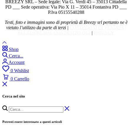
BREEZY SRL – Sede legale: Via G. Verdi 45 – 35013 Cittadella
PD ___ Sede operativa: Via Pio X 11 – 35014 Fontaniva PD ___
P.Iva 05155540288
Testi, foto e immagini sono di proprietà di Breezy srl pertanto ne è
vietato l’utilizzo da parte di terzi |
CONDIZIONI DI VENDITA
|
RECEDERE DAL CONTRATTO QUI
|
PRIVACY
Shop
Cerca...
Account
0
Wishlist
0
Carrello
Cerca nel sito
Potresti essere interessato a questi articoli