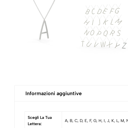
Informazioni aggiuntive
Scegli La Tua
A, B, C, D, E, F, G, H, I, J, K, L, M,
Lettera: