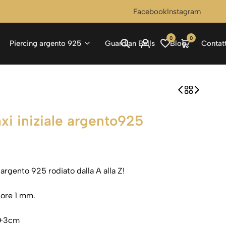
Facebook
Instagram
0
0
Piercing argento 925
Guardian Bells
Blog
Contatt
xi iniziale argento925
 argento 925 rodiato dalla A alla Z!
sore 1 mm.
5+3cm