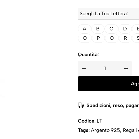
Scegli La Tua Lettera:
A
B
C
D
O
P
Q
R
Quantità:
Agg
Spedizioni, reso, pagam
Codice:
LT
Tags:
Argento 925
,
Regali 