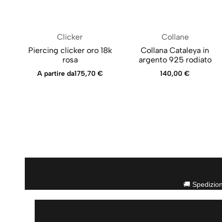
Clicker
Collane
Piercing clicker oro 18k
Collana Cataleya in
rosa
argento 925 rodiato
A partire da
175,70
€
140,00
€
🚚 Spedizio