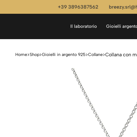
+39 3896387562
breezy.srl@
Il laboratorio
Gioielli argen
Breezy
Gioielli
Collana con m
Home
Shop
Gioielli in argento 925
Collane
Gioielli
e
piercing
in
oro
18k
e
argento
personalizzati