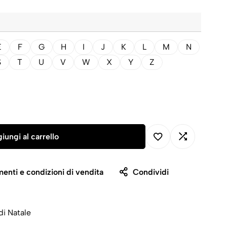
E
F
G
H
I
J
K
L
M
N
S
T
U
V
W
X
Y
Z
iungi al carrello
enti e condizioni di vendita
Condividi
di Natale