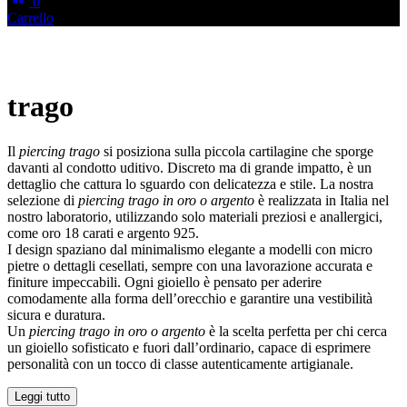
0
Carrello
trago
Il
piercing trago
si posiziona sulla piccola cartilagine che sporge
davanti al condotto uditivo. Discreto ma di grande impatto, è un
dettaglio che cattura lo sguardo con delicatezza e stile. La nostra
selezione di
piercing trago in oro o argento
è realizzata in Italia nel
nostro laboratorio, utilizzando solo materiali preziosi e anallergici,
come oro 18 carati e argento 925.
I design spaziano dal minimalismo elegante a modelli con micro
pietre o dettagli cesellati, sempre con una lavorazione accurata e
finiture impeccabili. Ogni gioiello è pensato per aderire
comodamente alla forma dell’orecchio e garantire una vestibilità
sicura e duratura.
Un
piercing trago in oro o argento
è la scelta perfetta per chi cerca
un gioiello sofisticato e fuori dall’ordinario, capace di esprimere
personalità con un tocco di classe autenticamente artigianale.
Leggi tutto