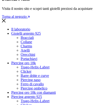
Visita il nostro sito e scopri tanti gioielli preziosi da acquistare
Torna al negozio
Il laboratorio
Gioielli argento 925
Bracciali
Collane
Charms
Anelli
Orecchini
Portachiavi
Piercing oro 18k
Trago-Helix-Labret
Clicker
Barre dritte e curve
Piercing naso
Ferro di cavallo
Piercing ombelico
Piercing oro 18k con diamanti
Piercing argento 925
Trago-Helix-Labret