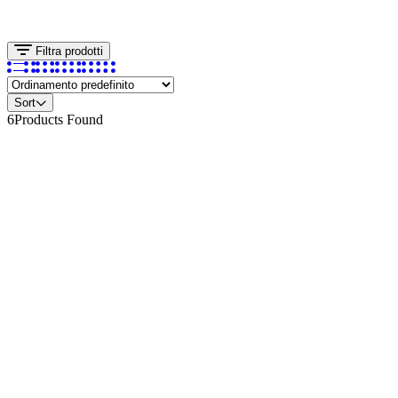
Filtra prodotti
Sort
6
Products Found