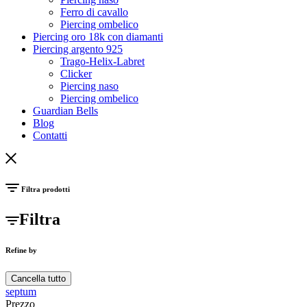
Ferro di cavallo
Piercing ombelico
Piercing oro 18k con diamanti
Piercing argento 925
Trago-Helix-Labret
Clicker
Piercing naso
Piercing ombelico
Guardian Bells
Blog
Contatti
Filtra prodotti
Filtra
Refine by
Cancella tutto
septum
Prezzo