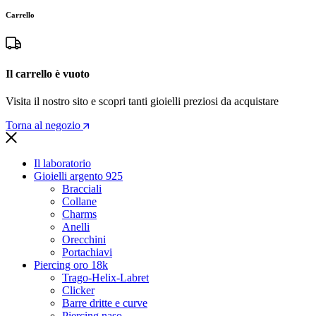
Carrello
Il carrello è vuoto
Visita il nostro sito e scopri tanti gioielli preziosi da acquistare
Torna al negozio
Il laboratorio
Gioielli argento 925
Bracciali
Collane
Charms
Anelli
Orecchini
Portachiavi
Piercing oro 18k
Trago-Helix-Labret
Clicker
Barre dritte e curve
Piercing naso