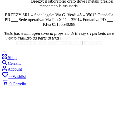
Breezy: il laboratorio orafo dove i metalli preziosi
raccontano la tua storia.
BREEZY SRL – Sede legale: Via G. Verdi 45 – 35013 Cittadella
PD ___ Sede operativa: Via Pio X 11 – 35014 Fontaniva PD ___
P.Iva 05155540288
Testi, foto e immagini sono di proprietà di Breezy srl pertanto ne è
vietato l’utilizzo da parte di terzi |
CONDIZIONI DI VENDITA
|
RECEDERE DAL CONTRATTO QUI
|
PRIVACY
Shop
Cerca...
Account
0
Wishlist
0
Carrello