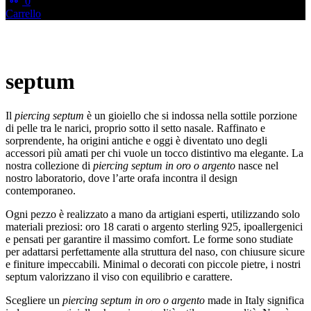
0
Carrello
septum
Il
piercing septum
è un gioiello che si indossa nella sottile porzione
di pelle tra le narici, proprio sotto il setto nasale. Raffinato e
sorprendente, ha origini antiche e oggi è diventato uno degli
accessori più amati per chi vuole un tocco distintivo ma elegante. La
nostra collezione di
piercing septum in oro o argento
nasce nel
nostro laboratorio, dove l’arte orafa incontra il design
contemporaneo.
Ogni pezzo è realizzato a mano da artigiani esperti, utilizzando solo
materiali preziosi: oro 18 carati o argento sterling 925, ipoallergenici
e pensati per garantire il massimo comfort. Le forme sono studiate
per adattarsi perfettamente alla struttura del naso, con chiusure sicure
e finiture impeccabili. Minimal o decorati con piccole pietre, i nostri
septum valorizzano il viso con equilibrio e carattere.
Scegliere un
piercing septum in oro o argento
made in Italy significa