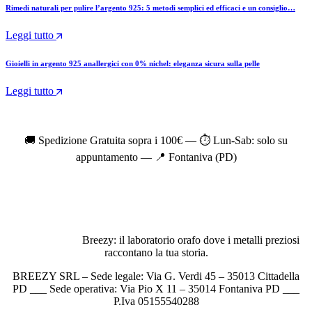
Rimedi naturali per pulire l’argento 925: 5 metodi semplici ed efficaci e un consiglio…
Leggi tutto
Gioielli in argento 925 anallergici con 0% nichel: eleganza sicura sulla pelle
Leggi tutto
🚚 Spedizione Gratuita sopra i 100€ — ⏱️ Lun-Sab: solo su
appuntamento — 📍 Fontaniva (PD)
Breezy: il laboratorio orafo dove i metalli preziosi
raccontano la tua storia.
BREEZY SRL – Sede legale: Via G. Verdi 45 – 35013 Cittadella
PD ___ Sede operativa: Via Pio X 11 – 35014 Fontaniva PD ___
P.Iva 05155540288