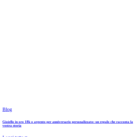
Blog
Gioiello in oro 18k o argento per anniversario personalizzato: un regalo che racconta la
vostra storia