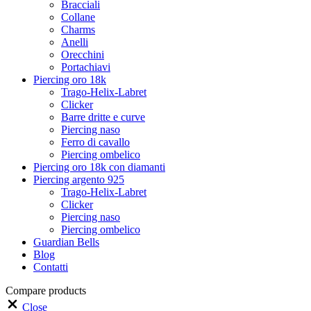
Bracciali
Collane
Charms
Anelli
Orecchini
Portachiavi
Piercing oro 18k
Trago-Helix-Labret
Clicker
Barre dritte e curve
Piercing naso
Ferro di cavallo
Piercing ombelico
Piercing oro 18k con diamanti
Piercing argento 925
Trago-Helix-Labret
Clicker
Piercing naso
Piercing ombelico
Guardian Bells
Blog
Contatti
Compare products
Close