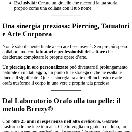
Esclusività:
Creare un gioiello che racconti la tua storia,
proprio come una collana con il tuo nome.
Una sinergia preziosa: Piercing, Tatuatori
e Arte Corporea
Non è solo il cliente finale a cercare l’esclusività. Sempre più spesso
collaboriamo con
tatuatori e professionisti del settore
che
desiderano completare le proprie opere d’arte.
Un
piercing in oro personalizzato
può diventare il prolungamento
naturale di un tatuaggio, un punto luce strategico che ne esalta le
linee e il significato. Questa sinergia tra arte dell’inchiostro e arte
orafa trasforma il corpo in una vera e propria tela preziosa.
Dal Laboratorio Orafo alla tua pelle: il
metodo Breezy®
Con oltre
25 anni di esperienza nell’alta oreficeria
, Gabriele
trasforma le tue idee in realtà. Che tu voglia un gioiello da lobo, un
tragus o un septum particolare, il processo è lo stesso che usiamo per