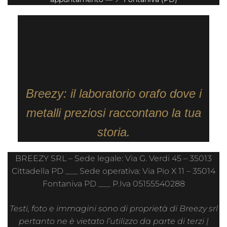
Breezy: il laboratorio orafo dove i
metalli preziosi raccontano la tua
storia.
BREEZY SRL – Sede legale: Via G. Verdi 45 – 35013
Cittadella PD ___ Sede operativa: Via Pio X 11 – 35014
Fontaniva PD ___ P.Iva 05155540288
Testi, foto e immagini sono di proprietà di Breezy srl
pertanto ne è vietato l’utilizzo da parte di terzi |