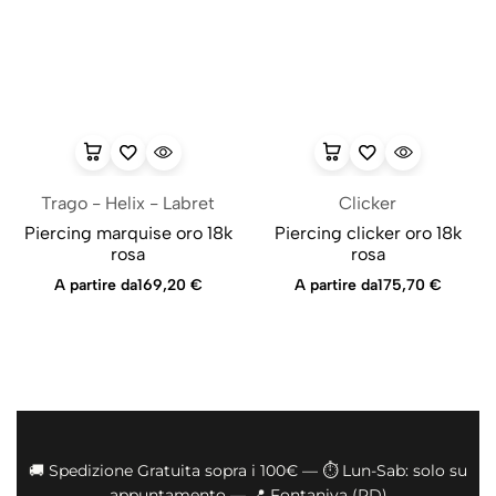
Trago - Helix - Labret
Clicker
Piercing marquise oro 18k
Piercing clicker oro 18k
rosa
rosa
A partire da
169,20
€
A partire da
175,70
€
🚚 Spedizione Gratuita sopra i 100€ — ⏱️ Lun-Sab: solo su
appuntamento — 📍 Fontaniva (PD)